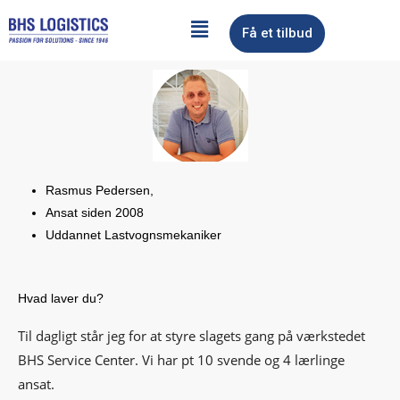
Gå
Main
Få et tilbud
til
indholdet
Menu
Rasmus Pedersen,
Ansat siden 2008
Uddannet Lastvognsmekaniker
Hvad laver du?
Til dagligt står jeg for at styre slagets gang på værkstedet
BHS Service Center. Vi har pt 10 svende og 4 lærlinge
ansat.